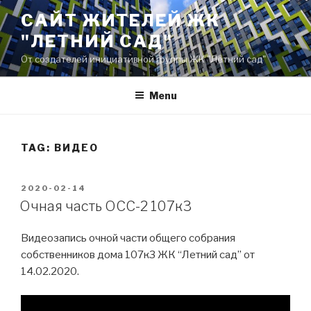
Skip
САЙТ ЖИТЕЛЕЙ ЖК
to
"ЛЕТНИЙ САД"
content
От создателей инициативной группы ЖК "Летний сад"
Menu
TAG:
ВИДЕО
POSTED
2020-02-14
ON
Очная часть ОСС-2 107к3
Видеозапись очной части общего собрания
собственников дома 107к3 ЖК “Летний сад” от
14.02.2020.