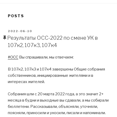
POSTS
POSTED
2022-06-10
ON
Результаты ОСС-2022 по смене УК в
107к2, 107к3, 107к4
#ОСС
Вы спрашивали, мы отвечаем:
В 107к2, 107к3 и 107к4 завершены Общие собрания
собственников, инициированные жителями и в
интересах жителей.
Собрания шли с 20 марта 2022 года, а это значит 2+
месяца в будни и выходные вы сдавали, а мы собирали
бюллетени. Рассказывали, объясняли, уточняли,
поясняли, приносили и уносили, писали и напоминали.