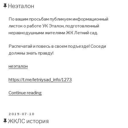
ON
Неэталон
По вашим просьбам публикуем информационный
листок о работе УК Эталон, подготовленный
неравнодушными жителями ЖК Летний сад.
Распечатай и повесь в своем подъезде! Соседи
должны знать правду!
неэталон
https://t.me/letniysad_info/1273
“Неэталон”
Continue reading
POSTED
2019-07-10
ON
ЖКЛС история