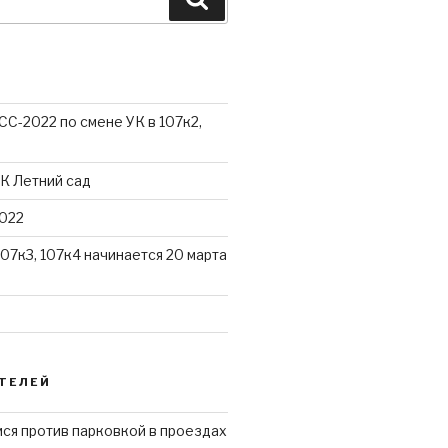
С-2022 по смене УК в 107к2,
К Летний сад
022
107к3, 107к4 начинается 20 марта
ТЕЛЕЙ
ся против парковкой в проездах