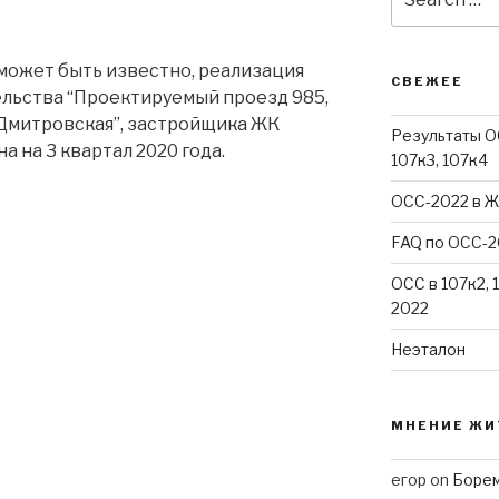
for:
 может быть известно, реализация
СВЕЖЕЕ
льства “Проектируемый проезд 985,
 Дмитровская”, застройщика ЖК
Результаты ОС
а на 3 квартал 2020 года.
107к3, 107к4
ОСС-2022 в Ж
FAQ по ОСС-2
ОСС в 107к2, 
2022
Неэталон
МНЕНИЕ ЖИ
егор
on
Борем