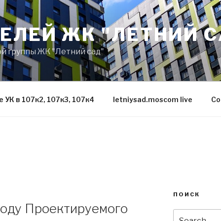
ЕЛЕЙ ЖК "ЛЕТНИЙ С
й группы ЖК "Летний сад"
УК в 107к2, 107к3, 107к4
letniysad.moscom live
Со
ПОИСК
воду Проектируемого
Search