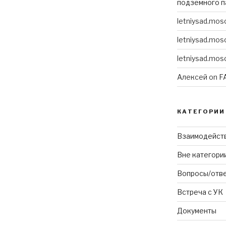
подземного п
letniysad.mo
letniysad.mo
letniysad.mo
Алексей
on
F
КАТЕГОРИИ
Взаимодейств
Вне категори
Вопросы/отв
Встреча с УК
Документы