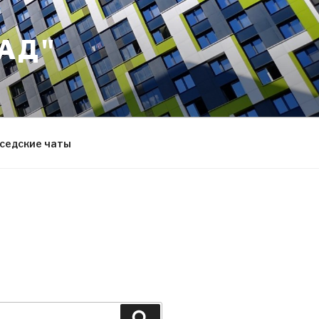
АД"
седские чаты
Search