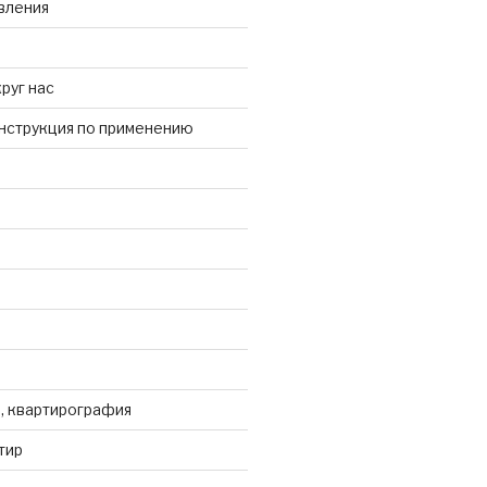
вления
руг нас
Инструкция по применению
, квартирография
тир