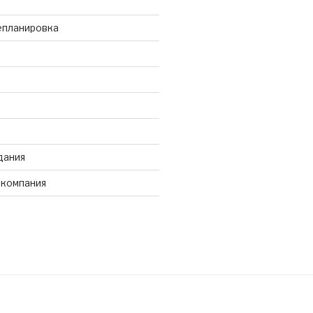
епланировка
дания
 компания