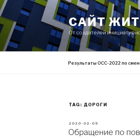
Skip
to
САЙТ ЖИТ
content
От создателей инициативно
Результаты ОСС-2022 по смене 
TAG:
ДОРОГИ
POSTED
2020-02-09
ON
Обращение по по