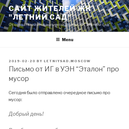
Skip
САЙТ ЖИТЕЛЕЙ ЖК
to
"ЛЕТНИЙ САД"
content
От создателей инициативной группы ЖК "Летний сад"
Menu
POSTED
2019-02-20
BY
LETNIYSAD.MOSCOW
ON
Письмо от ИГ в УЭН “Эталон” про
мусор
Сегодня было отправлено очередное письмо про
мусор:
Добрый день!