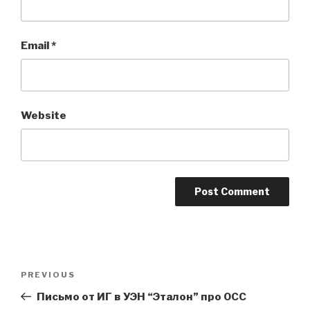
Email
*
Website
Post
Previous
PREVIOUS
navigation
Post
Письмо от ИГ в УЭН “Эталон” про ОСС