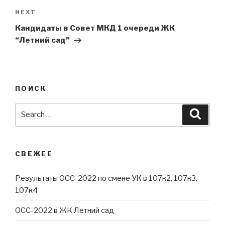
Next
NEXT
Post
Кандидаты в Совет МКД 1 очереди ЖК
“Летний сад”
ПОИСК
Search
Searc
for:
СВЕЖЕЕ
Результаты ОСС-2022 по смене УК в 107к2, 107к3,
107к4
ОСС-2022 в ЖК Летний сад