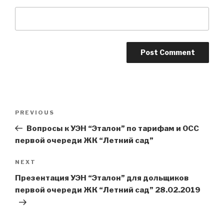
Post
Previous
PREVIOUS
navigation
Post
Вопросы к УЭН “Эталон” по тарифам и ОСС
первой очереди ЖК “Летний сад”
Next
NEXT
Post
Презентация УЭН “Эталон” для дольщиков
первой очереди ЖК “Летний сад” 28.02.2019