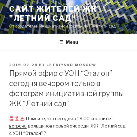
Skip
САЙТ ЖИТЕЛЕЙ ЖК
to
"ЛЕТНИЙ САД"
content
От создателей инициативной группы ЖК "Летний сад"
Menu
POSTED
2019-02-28
BY
LETNIYSAD.MOSCOW
ON
Прямой эфир с УЭН “Эталон”
сегодня вечером только в
фотограм инициативной группы
ЖК “Летний сад”
Помните, что сегодня в 19.00 состоится
встреча
дольщиков первой очереди ЖК “Летний сад”
с УЭН “Эталон” ?