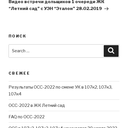
Post
Видео встречи дольщиков 1 очереди ЖК
“Летний сад” с УЭН “Эталон” 28.02.2019
ПОИСК
Search
Searc
for:
СВЕЖЕЕ
Результаты ОСС-2022 по смене УК в 107к2, 107к3,
107к4
ОСС-2022 в ЖК Летний сад
FAQ по ОСС-2022