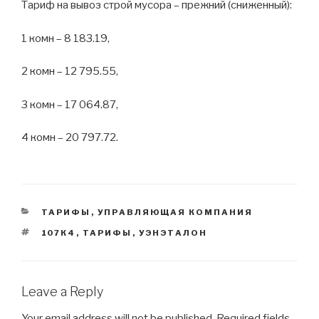
Тариф на вывоз строй мусора – прежний (сниженный):
1 комн – 8 183.19,
2 комн – 12 795.55,
3 комн – 17 064.87,
4 комн – 20 797.72.
CATEGORIES
ТАРИФЫ
,
УПРАВЛЯЮЩАЯ КОМПАНИЯ
TAGS
107К4
,
ТАРИФЫ
,
УЭНЭТАЛОН
Leave a Reply
Your email address will not be published.
Required fields