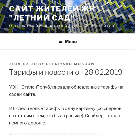
Skip
САЙТ ЖИТЕЛЕЙ ЖК
to
"ЛЕТНИЙ САД"
content
От создателей инициативной группы ЖК "Летний сад"
Menu
POSTED
2019-02-28
BY
LETNIYSAD.MOSCOW
ON
Тарифы и новости от 28.02.2019
УЭН “Эталон” опубликовала обновленные тарифы на
своем сайте
.
ИГ свели новые тарифы в одну картинку (со сверкой
по статьям с тем, что было раньше). Спойлер – стало
немного дороже.