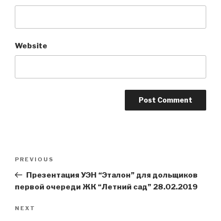
Website
Post
Previous
PREVIOUS
navigation
Post
Презентация УЭН “Эталон” для дольщиков
первой очереди ЖК “Летний сад” 28.02.2019
Next
NEXT