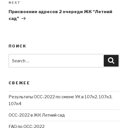
Next
NEXT
Post
Присвоение адресов 2 очереди ЖК “Летний
сад”
ПОИСК
Search
Searc
for:
СВЕЖЕЕ
Результаты ОСС-2022 по смене УК в 107к2, 107к3,
107к4
ОСС-2022 в ЖК Летний сад
FAQ по ОСС-2022