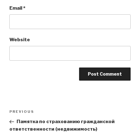
Email
*
Website
Post
Previous
PREVIOUS
navigation
Post
Памятка по страхованию гражданской
ответственности (недвижимость)