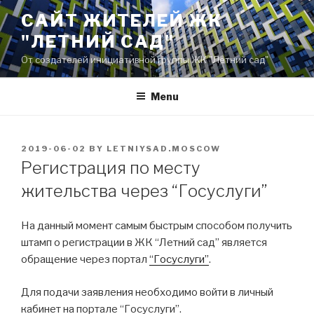
Skip
САЙТ ЖИТЕЛЕЙ ЖК
to
"ЛЕТНИЙ САД"
content
От создателей инициативной группы ЖК "Летний сад"
Menu
POSTED
2019-06-02
BY
LETNIYSAD.MOSCOW
ON
Регистрация по месту
жительства через “Госуслуги”
На данный момент самым быстрым способом получить
штамп о регистрации в ЖК “Летний сад” является
обращение через портал
“Госуслуги”
.
Для подачи заявления необходимо войти в личный
кабинет на портале “Госуслуги”.