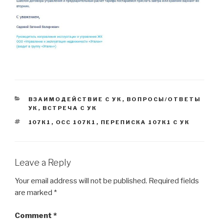
CATEGORIES
ВЗАИМОДЕЙСТВИЕ С УК
,
ВОПРОСЫ/ОТВЕТЫ
УК
,
ВСТРЕЧА С УК
TAGS
107К1
,
ОСС 107К1
,
ПЕРЕПИСКА 107К1 С УК
Leave a Reply
Your email address will not be published.
Required fields
are marked
*
Comment
*