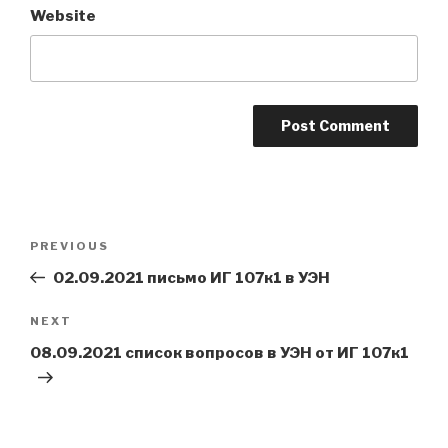
Website
Post
Previous
PREVIOUS
navigation
Post
02.09.2021 письмо ИГ 107к1 в УЭН
Next
NEXT
Post
08.09.2021 список вопросов в УЭН от ИГ 107к1