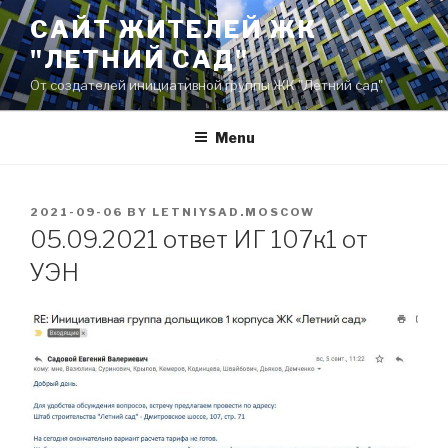
Skip
САЙТ ЖИТЕЛЕЙ ЖК
to
"ЛЕТНИЙ САД"
content
От создателей инициативной группы ЖК "Летний сад"
Menu
POSTED
2021-09-06
BY
LETNIYSAD.MOSCOW
ON
05.09.2021 ответ ИГ 107к1 от
УЭН