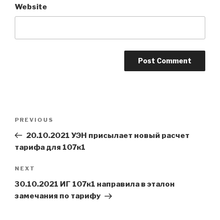
Website
Post
Previous
PREVIOUS
navigation
Post
20.10.2021 УЭН присылает новый расчет
тарифа для 107к1
Next
NEXT
Post
30.10.2021 ИГ 107к1 направила в эталон
замечания по тарифу