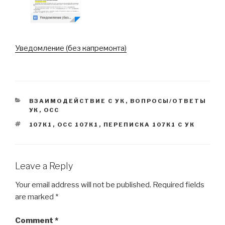
Уведомление (без капремонта)
CATEGORIES
ВЗАИМОДЕЙСТВИЕ С УК
,
ВОПРОСЫ/ОТВЕТЫ
УК
,
ОСС
TAGS
107К1
,
ОСС 107К1
,
ПЕРЕПИСКА 107К1 С УК
Leave a Reply
Your email address will not be published.
Required fields
are marked
*
Comment
*