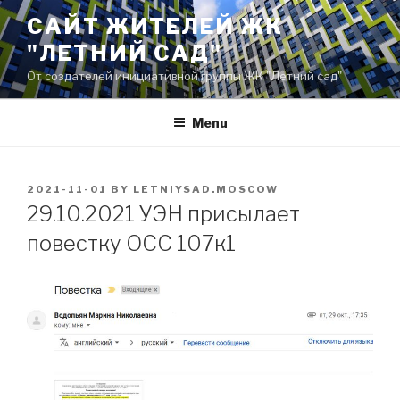
Skip
САЙТ ЖИТЕЛЕЙ ЖК
to
"ЛЕТНИЙ САД"
content
От создателей инициативной группы ЖК "Летний сад"
Menu
POSTED
2021-11-01
BY
LETNIYSAD.MOSCOW
ON
29.10.2021 УЭН присылает
повестку ОСС 107к1